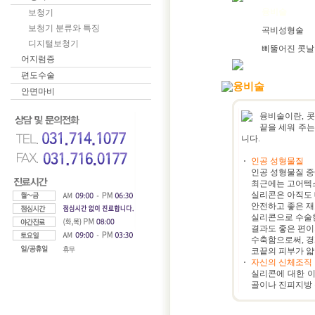
융비술
보청기
보청기 분류와 특징
곡비성형술
디지털보청기
삐뚤어진 콧날 
어지럼증
편도수술
융비술
안면마비
융비술이란, 
끝을 세워 주는
니다.
인공 성형물질
인공 성형물질 
최근에는 고어텍스
실리콘은 아직도
안전하고 좋은 재
실리콘으로 수술한
결과도 좋은 편이
수축함으로써, 경
코끝의 피부가 얇
자신의 신체조직
실리콘에 대한 이
골이나 진피지방 