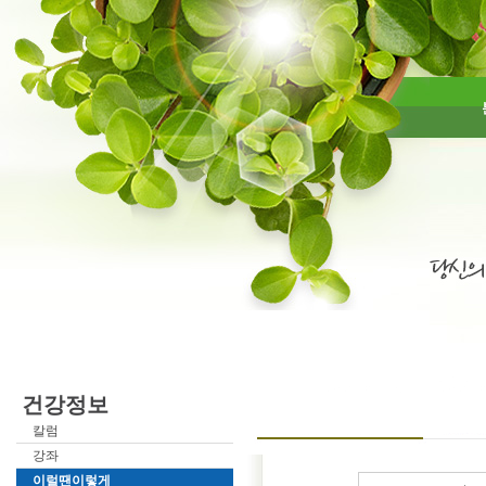
건강정보
칼럼
강좌
이럴땐이렇게