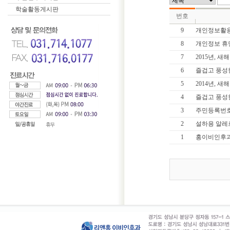
학술활동게시판
번호
9
개인정보활
8
개인정보 휴
7
2015년, 새
6
즐겁고 풍성
5
2014년, 새
4
즐겁고 풍성
3
주민등록번호
2
설하용 알레
1
홍이비인후과