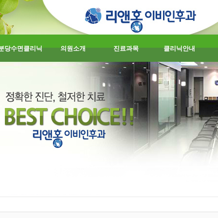
분당수면클리닉
의원소개
진료과목
클리닉안내